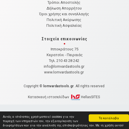
Τρόποι Αποστολής
Δήλωση Απορρήτου
Όροι χρήσης και συναλλαγής
Πολιτική Ακύρωσης
Πολιτική Ασφαλείας
Στοιχεία επικοινωνίας
Ιπποκράτους 75
Κερατσίνι - Πειραιάς
Τηλ. 210 43 28 242
info@lomvardastools.gr
www.lomvardastools.gr
Copyright ©
lomvardastools.gr
. All rights reserved
Κατασκευή ιστοσελίδων
HellasSITES
Αυτός ο ιστότοπος χρησιμοποιεί cookies για την
Το κατάλαβα
παροχή των υπηρεσιών του, την εξατομίκευση των
διαφημίσεων και για την ανάλυση της επισκεψιμότητας του. Με τη χρήση αυτού