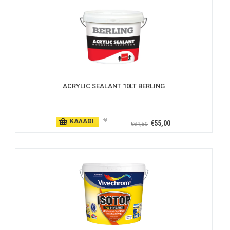
ACRYLIC SEALANΤ 10LT BERLING
ΚΑΛΑΘΙ
€55,00
€64,50