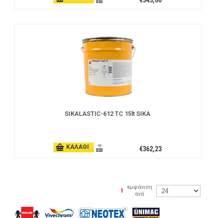
€343,00
SIKALASTIC-612 TC 15lt SIKA
ΚΑΛΑΘΙ
€362,23
εμφάνιση
|
1
ανά