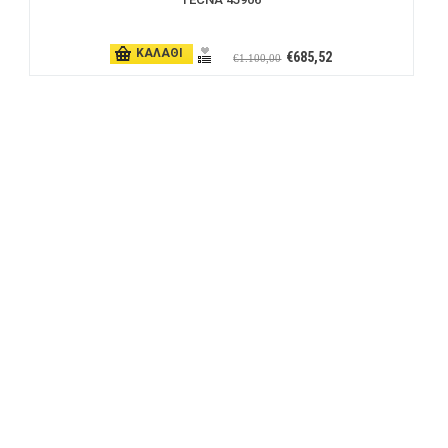
ΚΑΛΑΘΙ
€685,52
€1.100,00