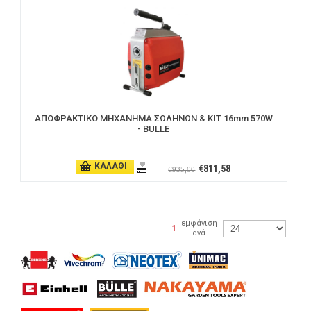
ΑΠΟΦΡΑΚΤIKO ΜΗΧΑΝΗΜΑ ΣΩΛΗΝΩΝ & ΚΙΤ 16mm 570W
- BULLE
ΚΑΛΑΘΙ
€811,58
€935,00
εμφάνιση
|
1
ανά