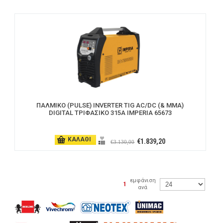
ΠΑΛΜΙΚΟ (PULSE) INVERTER TIG AC/DC (& MMA)
DIGITAL ΤΡΙΦΑΣΙΚΟ 315A IMPERIA 65673
ΚΑΛΑΘΙ
€1.839,20
€3.130,00
εμφάνιση
|
1
ανά