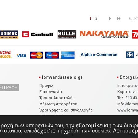
|
1
|
2
εμφάν
lomvardastools.gr
Στοιχεί
Προφίλ
Ιπποκράτο
Επικοινωνία
Κερατσίνι 
Τρόποι Αποστολής
Τηλ. 210 43
Δήλωση Απορρήτου
info@lomva
Όροι χρήσης και συναλλαγής
www.lomvar
Πολιτική Ακύρωσης
Πολιτική Ασφαλείας
 παροχή των υπηρεσιών του, την εξατομίκευση των δι
ιστότοπου, αποδέχεστε τη χρήση των cookies. Λεπτομέ