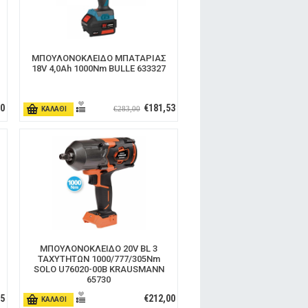
ΜΠΟΥΛΟΝΟΚΛΕΙΔΟ ΜΠΑΤΑΡΙΑΣ
18V 4,0Ah 1000Nm BULLE 633327
00
€181,53
€283,00
ΚΑΛΑΘΙ
ΜΠΟΥΛΟΝΟΚΛΕΙΔΟ 20V BL 3
ΤΑΧΥΤΗΤΩΝ 1000/777/305Nm
SOLO U76020-00B KRAUSMANN
65730
95
€212,00
ΚΑΛΑΘΙ