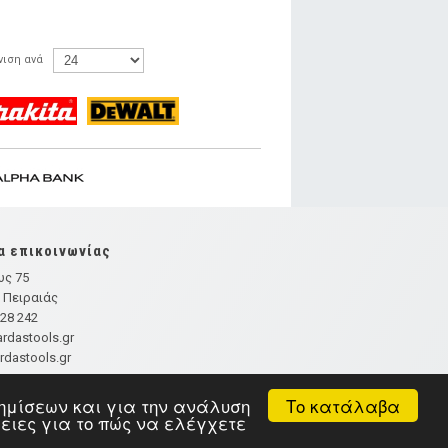
ιση ανά
α επικοινωνίας
υς 75
- Πειραιάς
 28 242
rdastools.gr
dastools.gr
Το κατάλαβα
αφημίσεων και για την ανάλυση
ρειες για το πώς να ελέγχετε
Κατασκευή ιστοσελίδων
HellasSITES