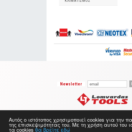
ΚΛΙΜΑΤΙΣΜΟΣ
Newsletter
Αυτός ο ιστότοπος χρησιμοποιεί cookies για την
της επισκεψιμότητας του. Με τη χρήση αυτού του 
τα cookies
θα βρείτε εδώ
Copyright ©
lomvardastools.gr
. All rights reserved