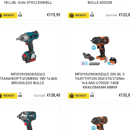
18 Li BL-Solo (PXC) EINHELL
BULLE 633328
€119,95
€123,
€227,00
ΚΑΛΑΘΙ
ΚΑΛΑΘΙ
ΜΠΟΥΛΟΝΟΚΛΕΙΔΟ
ΜΠΟΥΛΟΝΟΚΛΕΙΔΟ 20V BL 3
ΕΠΑΝΑΦΟΡΤΙΖΟΜΕΝΟ 18V 1x4Ah
ΤΑΧΥΤΗΤΩΝ 350/270/215Nm
BRUSHLESS BULLE
1x4.0Ah U75020-14SB
KRAUSMANN 68809
€128,40
€135,
€214,00
ΚΑΛΑΘΙ
ΚΑΛΑΘΙ